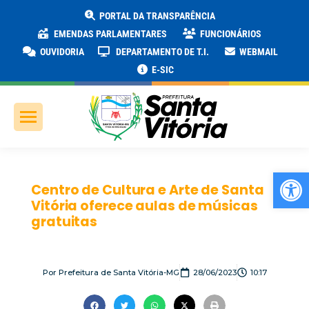
PORTAL DA TRANSPARÊNCIA
EMENDAS PARLAMENTARES
FUNCIONÁRIOS
OUVIDORIA
DEPARTAMENTO DE T.I.
WEBMAIL
E-SIC
Ab
Centro de Cultura e Arte de Santa
Vitória oferece aulas de músicas
gratuitas
Por
Prefeitura de Santa Vitória-MG
28/06/2023
10:17