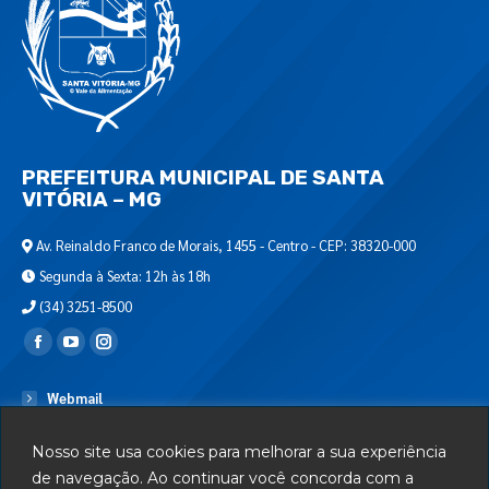
PREFEITURA MUNICIPAL DE SANTA
VITÓRIA – MG
Av. Reinaldo Franco de Morais, 1455 - Centro - CEP: 38320-000
Segunda à Sexta: 12h às 18h
(34) 3251-8500
Encontre-nos em:
Webmail
Departamento de T.I.
Nosso site usa cookies para melhorar a sua experiência
Serviços
de navegação. Ao continuar você concorda com a