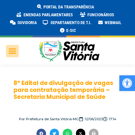
PORTAL DA TRANSPARÊNCIA
EMENDAS PARLAMENTARES
FUNCIONÁRIOS
OUVIDORIA
DEPARTAMENTO DE T.I.
WEBMAIL
E-SIC
Ab
8° Edital de divulgação de vagas
para contratação temporária –
Secretaria Municipal de Saúde
Por
Prefeitura de Santa Vitória-MG
12/06/2023
17:14