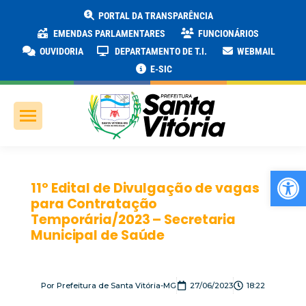
PORTAL DA TRANSPARÊNCIA
EMENDAS PARLAMENTARES
FUNCIONÁRIOS
OUVIDORIA
DEPARTAMENTO DE T.I.
WEBMAIL
E-SIC
Ab
11º Edital de Divulgação de vagas
para Contratação
Temporária/2023 – Secretaria
Municipal de Saúde
Por
Prefeitura de Santa Vitória-MG
27/06/2023
18:22