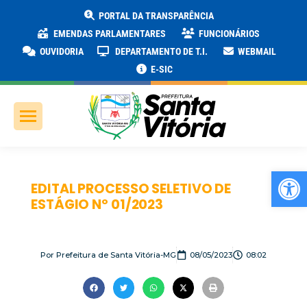
PORTAL DA TRANSPARÊNCIA
EMENDAS PARLAMENTARES
FUNCIONÁRIOS
OUVIDORIA
DEPARTAMENTO DE T.I.
WEBMAIL
E-SIC
Ab
EDITAL PROCESSO SELETIVO DE
ESTÁGIO Nº 01/2023
Por
Prefeitura de Santa Vitória-MG
08/05/2023
08:02