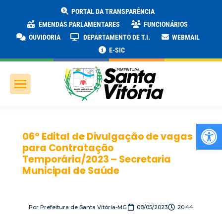
PORTAL DA TRANSPARÊNCIA
EMENDAS PARLAMENTARES
FUNCIONÁRIOS
OUVIDORIA
DEPARTAMENTO DE T.I.
WEBMAIL
E-SIC
Ab
06º Edital de Divulgação de vagas
para Contratação
Temporária/2023 – Secretaria
Municipal de Saúde
Por
Prefeitura de Santa Vitória-MG
08/05/2023
20:44