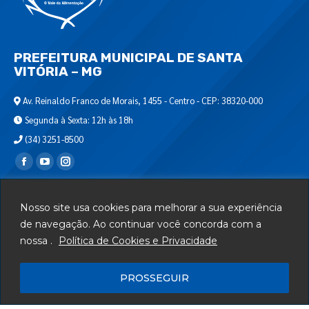
PREFEITURA MUNICIPAL DE SANTA
VITÓRIA – MG
Av. Reinaldo Franco de Morais, 1455 - Centro - CEP: 38320-000
Segunda à Sexta: 12h às 18h
(34) 3251-8500
Encontre-nos em:
Webmail
Nosso site usa cookies para melhorar a sua experiência
Departamento de T.I.
de navegação. Ao continuar você concorda com a
nossa .
Política de Cookies e Privacidade
Serviços
Telefones Úteis
PROSSEGUIR
Mapa do Site