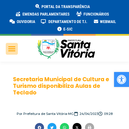
PORTAL DA TRANSPARÊNCIA
EMENDAS PARLAMENTARES
FUNCIONÁRIOS
OUVIDORIA
DEPARTAMENTO DE T.I.
WEBMAIL
E-SIC
Ab
Secretaria Municipal de Cultura e
Turismo disponibiliza Aulas de
Teclado
Por
Prefeitura de Santa Vitória-MG
24/04/2023
09:28