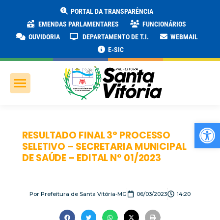
PORTAL DA TRANSPARÊNCIA
EMENDAS PARLAMENTARES
FUNCIONÁRIOS
OUVIDORIA
DEPARTAMENTO DE T.I.
WEBMAIL
E-SIC
Ab
RESULTADO FINAL 3° PROCESSO
SELETIVO – SECRETARIA MUNICIPAL
DE SAÚDE – EDITAL N° 01/2023
Por
Prefeitura de Santa Vitória-MG
06/03/2023
14:20