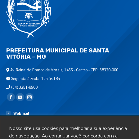
PREFEITURA MUNICIPAL DE SANTA
VITÓRIA – MG
Av. Reinaldo Franco de Morais, 1455 - Centro - CEP: 38320-000
Segunda à Sexta: 12h às 18h
(34) 3251-8500
Encontre-nos em:
Webmail
Departamento de T.I.
Nosso site usa cookies para melhorar a sua experiência
Serviços
de navegação. Ao continuar você concorda com a