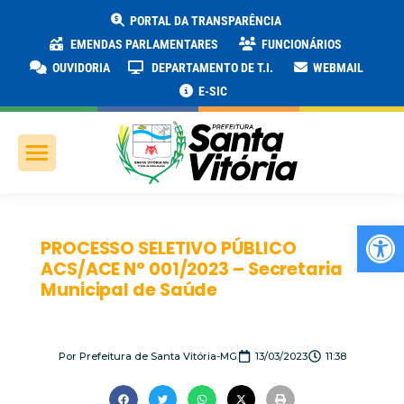
PORTAL DA TRANSPARÊNCIA
EMENDAS PARLAMENTARES
FUNCIONÁRIOS
OUVIDORIA
DEPARTAMENTO DE T.I.
WEBMAIL
E-SIC
Ab
PROCESSO SELETIVO PÚBLICO
ACS/ACE N° 001/2023 – Secretaria
Municipal de Saúde
Por
Prefeitura de Santa Vitória-MG
13/03/2023
11:38