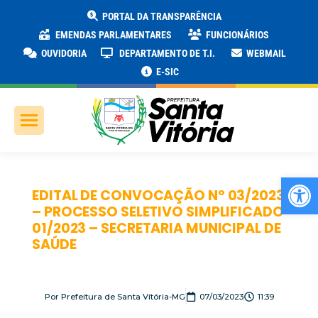
PORTAL DA TRANSPARÊNCIA
EMENDAS PARLAMENTARES
FUNCIONÁRIOS
OUVIDORIA
DEPARTAMENTO DE T.I.
WEBMAIL
E-SIC
Ab
EDITAL DE CONVOCAÇÃO Nº 03/2023
– PROCESSO SELETIVO SIMPLIFICADO
01/2023 – SECRETARIA MUNICIPAL DE
SAÚDE
Por
Prefeitura de Santa Vitória-MG
07/03/2023
11:39