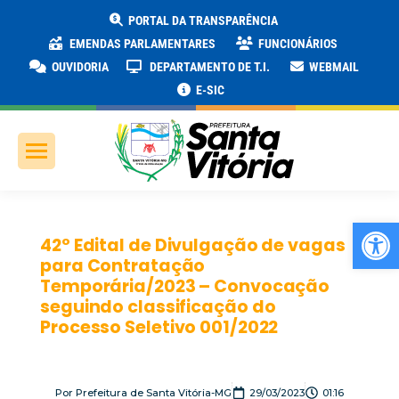
PORTAL DA TRANSPARÊNCIA
EMENDAS PARLAMENTARES
FUNCIONÁRIOS
OUVIDORIA
DEPARTAMENTO DE T.I.
WEBMAIL
E-SIC
Ab
42º Edital de Divulgação de vagas
para Contratação
Temporária/2023 – Convocação
seguindo classificação do
Processo Seletivo 001/2022
Por
Prefeitura de Santa Vitória-MG
29/03/2023
01:16