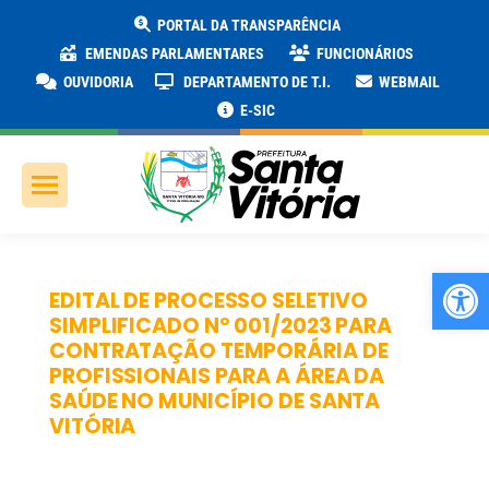
PORTAL DA TRANSPARÊNCIA
EMENDAS PARLAMENTARES
FUNCIONÁRIOS
OUVIDORIA
DEPARTAMENTO DE T.I.
WEBMAIL
E-SIC
Ab
EDITAL DE PROCESSO SELETIVO
SIMPLIFICADO Nº 001/2023 PARA
CONTRATAÇÃO TEMPORÁRIA DE
PROFISSIONAIS PARA A ÁREA DA
SAÚDE NO MUNICÍPIO DE SANTA
VITÓRIA