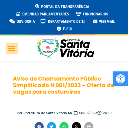
PORTAL DA TRANSPARÊNCIA
EMENDAS PARLAMENTARES
FUNCIONÁRIOS
OUVIDORIA
DEPARTAMENTO DE T.I.
WEBMAIL
E-SIC
Ab
Aviso de Chamamento Público
Simplificado N 001/2023 – Oferta de
vagas para costureiras
Por
Prefeitura de Santa Vitória-MG
08/02/2023
20:29