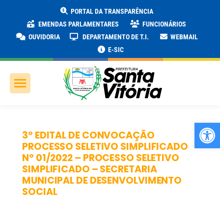
PORTAL DA TRANSPARÊNCIA
EMENDAS PARLAMENTARES
FUNCIONÁRIOS
OUVIDORIA
DEPARTAMENTO DE T.I.
WEBMAIL
E-SIC
Ab
3º EDITAL DE CONVOCAÇÃO
PROCESSO SELETIVO SIMPLIFICADO
Nº 01/2022 – PROCESSO SELETIVO
SIMPLIFICADO – SECRETARIA
MUNICIPAL DE DESENVOLVIMENTO
SOCIAL