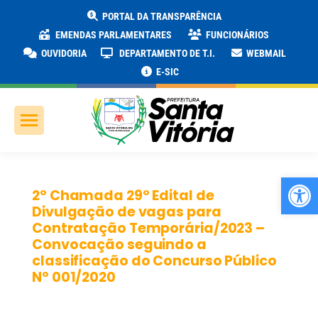
PORTAL DA TRANSPARÊNCIA
EMENDAS PARLAMENTARES
FUNCIONÁRIOS
OUVIDORIA
DEPARTAMENTO DE T.I.
WEBMAIL
E-SIC
Ab
2º Chamada 29º Edital de
Divulgação de vagas para
Contratação Temporária/2023 –
Convocação seguindo a
classificação do Concurso Público
Nº 001/2020