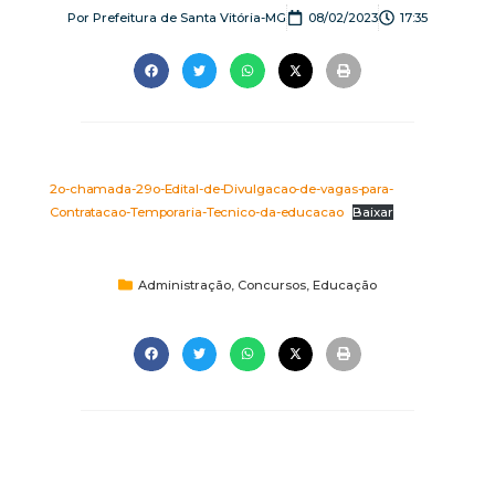
Por
Prefeitura de Santa Vitória-MG
08/02/2023
17:35
2o-chamada-29o-Edital-de-Divulgacao-de-vagas-para-
Contratacao-Temporaria-Tecnico-da-educacao
Baixar
Administração
,
Concursos
,
Educação