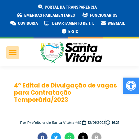
PORTAL DA TRANSPARÊNCIA
EMENDAS PARLAMENTARES
FUNCIONÁRIOS
OUVIDORIA
DEPARTAMENTO DE T.I.
WEBMAIL
E-SIC
Ab
4º Edital de Divulgação de vagas
para Contratação
Temporária/2023
Por
Prefeitura de Santa Vitória-MG
12/01/2023
16:21