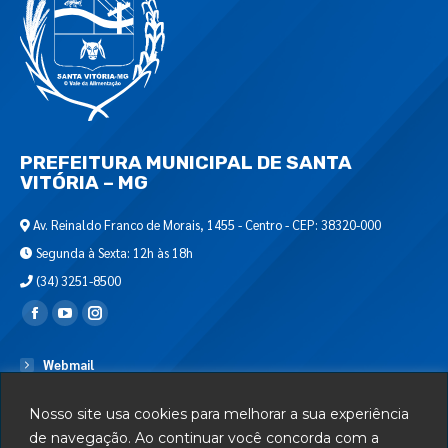
PREFEITURA MUNICIPAL DE SANTA
VITÓRIA – MG
Av. Reinaldo Franco de Morais, 1455 - Centro - CEP: 38320-000
Segunda à Sexta: 12h às 18h
(34) 3251-8500
Encontre-nos em:
Webmail
Departamento de T.I.
Nosso site usa cookies para melhorar a sua experiência
Serviços
de navegação. Ao continuar você concorda com a