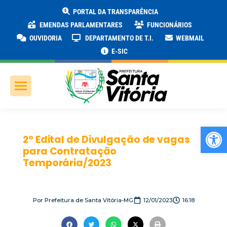
PORTAL DA TRANSPARÊNCIA
EMENDAS PARLAMENTARES
FUNCIONÁRIOS
OUVIDORIA
DEPARTAMENTO DE T.I.
WEBMAIL
E-SIC
Ab
2º Edital de Divulgação de vagas
para Contratação
Temporária/2023
Por
Prefeitura de Santa Vitória-MG
12/01/2023
16:18