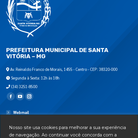
PREFEITURA MUNICIPAL DE SANTA
VITÓRIA – MG
Av. Reinaldo Franco de Morais, 1455 - Centro - CEP: 38320-000
Segunda à Sexta: 12h às 18h
(34) 3251-8500
Encontre-nos em:
Webmail
Departamento de T.I.
Nosso site usa cookies para melhorar a sua experiência
Serviços
de navegação. Ao continuar você concorda com a