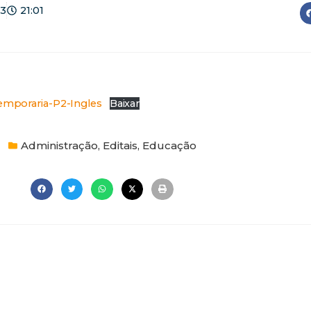
23
21:01
emporaria-P2-Ingles
Baixar
Administração
,
Editais
,
Educação