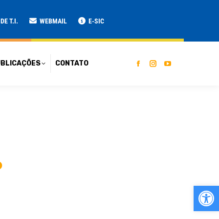
ATO
E T.I.
WEBMAIL
E-SIC
BLICAÇÕES
CONTATO
o
Ab