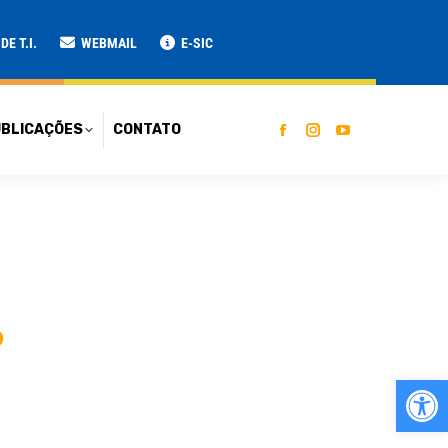
ATO
E T.I.
WEBMAIL
E-SIC
BLICAÇÕES
CONTATO
o
Ab