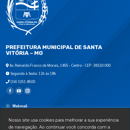
PREFEITURA MUNICIPAL DE SANTA
VITÓRIA – MG
Av. Reinaldo Franco de Morais, 1455 - Centro - CEP: 38320-000
Segunda à Sexta: 12h às 18h
(34) 3251-8500
Encontre-nos em:
Webmail
Departamento de T.I.
Nosso site usa cookies para melhorar a sua experiência
Serviços
de navegação. Ao continuar você concorda com a