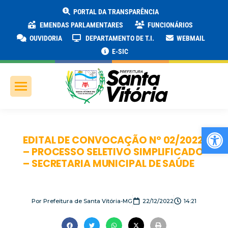
PORTAL DA TRANSPARÊNCIA
EMENDAS PARLAMENTARES
FUNCIONÁRIOS
OUVIDORIA
DEPARTAMENTO DE T.I.
WEBMAIL
E-SIC
Ab
EDITAL DE CONVOCAÇÃO Nº 02/2022
– PROCESSO SELETIVO SIMPLIFICADO
– SECRETARIA MUNICIPAL DE SAÚDE
Por
Prefeitura de Santa Vitória-MG
22/12/2022
14:21