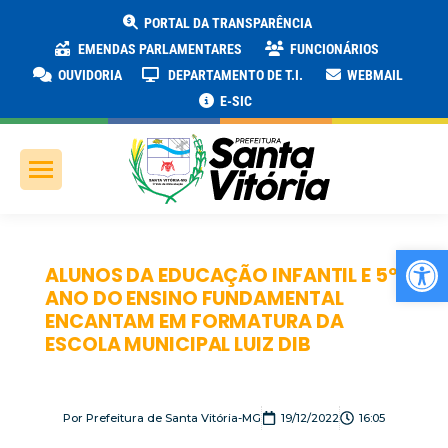
PORTAL DA TRANSPARÊNCIA
EMENDAS PARLAMENTARES
FUNCIONÁRIOS
OUVIDORIA
DEPARTAMENTO DE T.I.
WEBMAIL
E-SIC
Ab
ALUNOS DA EDUCAÇÃO INFANTIL E 5º
ANO DO ENSINO FUNDAMENTAL
ENCANTAM EM FORMATURA DA
ESCOLA MUNICIPAL LUIZ DIB
Por
Prefeitura de Santa Vitória-MG
19/12/2022
16:05