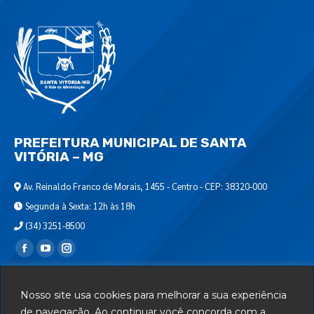
PREFEITURA MUNICIPAL DE SANTA
VITÓRIA – MG
Av. Reinaldo Franco de Morais, 1455 - Centro - CEP: 38320-000
Segunda à Sexta: 12h às 18h
(34) 3251-8500
Encontre-nos em:
Webmail
Nosso site usa cookies para melhorar a sua experiência
Departamento de T.I.
de navegação. Ao continuar você concorda com a