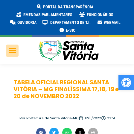
PORTAL DA TRANSPARÊNCIA
EMENDAS PARLAMENTARES
FUNCIONÁRIOS
OUVIDORIA
DEPARTAMENTO DE T.I.
WEBMAIL
E-SIC
Ab
TABELA OFICIAL REGIONAL SANTA
VITÓRIA – MG FINALÍSSIMA 17,18, 19 e
20 de NOVEMBRO 2022
Por
Prefeitura de Santa Vitória-MG
12/11/2022
22:51