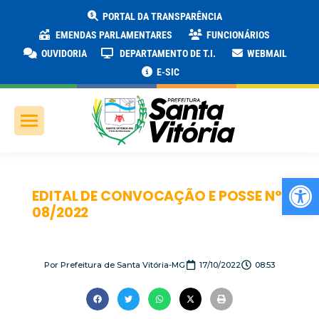
PORTAL DA TRANSPARÊNCIA
EMENDAS PARLAMENTARES
FUNCIONÁRIOS
OUVIDORIA
DEPARTAMENTO DE T.I.
WEBMAIL
E-SIC
Ab
EDITAL DE CONVOCAÇÃO E POSSE N°
08/2022
Por
Prefeitura de Santa Vitória-MG
17/10/2022
08:53