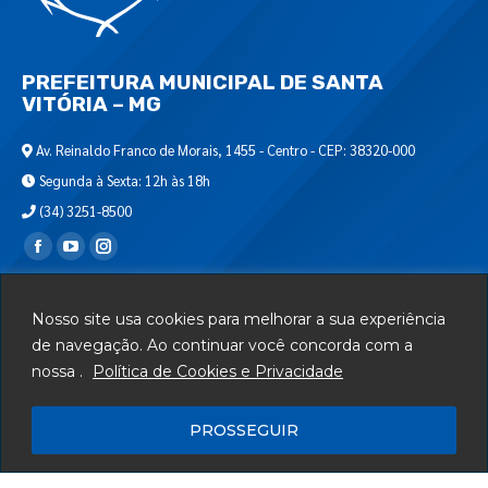
PREFEITURA MUNICIPAL DE SANTA
VITÓRIA – MG
Av. Reinaldo Franco de Morais, 1455 - Centro - CEP: 38320-000
Segunda à Sexta: 12h às 18h
(34) 3251-8500
Encontre-nos em:
Webmail
Nosso site usa cookies para melhorar a sua experiência
Departamento de T.I.
de navegação. Ao continuar você concorda com a
nossa .
Política de Cookies e Privacidade
Serviços
Telefones Úteis
PROSSEGUIR
Mapa do Site