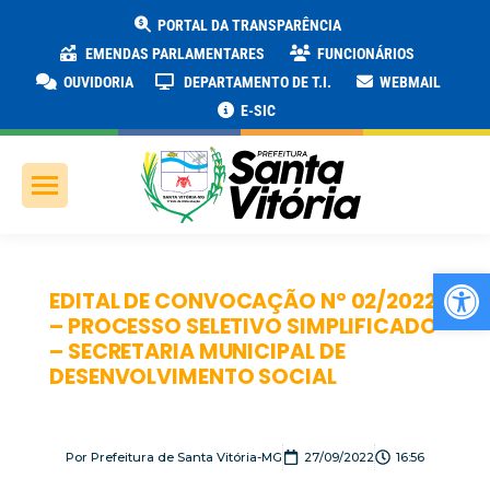
PORTAL DA TRANSPARÊNCIA
EMENDAS PARLAMENTARES
FUNCIONÁRIOS
OUVIDORIA
DEPARTAMENTO DE T.I.
WEBMAIL
E-SIC
Ab
EDITAL DE CONVOCAÇÃO Nº 02/2022
– PROCESSO SELETIVO SIMPLIFICADO
– SECRETARIA MUNICIPAL DE
DESENVOLVIMENTO SOCIAL
Por
Prefeitura de Santa Vitória-MG
27/09/2022
16:56