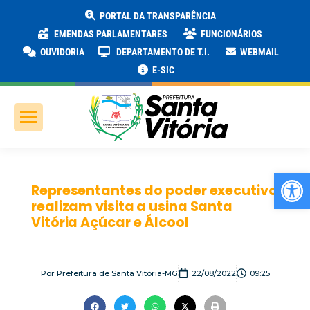
PORTAL DA TRANSPARÊNCIA
EMENDAS PARLAMENTARES
FUNCIONÁRIOS
OUVIDORIA
DEPARTAMENTO DE T.I.
WEBMAIL
E-SIC
Ab
Representantes do poder executivo
realizam visita a usina Santa
Vitória Açúcar e Álcool
Por
Prefeitura de Santa Vitória-MG
22/08/2022
09:25