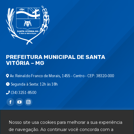
PREFEITURA MUNICIPAL DE SANTA
VITÓRIA – MG
Av. Reinaldo Franco de Morais, 1455 - Centro - CEP: 38320-000
Segunda à Sexta: 12h às 18h
(34) 3251-8500
Encontre-nos em:
Webmail
Nosso site usa cookies para melhorar a sua experiência
Departamento de T.I.
de navegação. Ao continuar você concorda com a