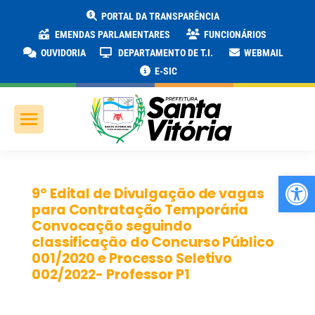
PORTAL DA TRANSPARÊNCIA
EMENDAS PARLAMENTARES
FUNCIONÁRIOS
OUVIDORIA
DEPARTAMENTO DE T.I.
WEBMAIL
E-SIC
Ab
9º Edital de Divulgação de vagas
para Contratação Temporária
Convocação seguindo
classificação do Concurso Público
001/2020 e Processo Seletivo
002/2022- Professor P1