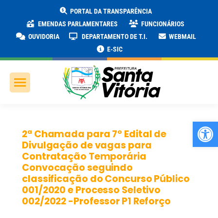
PORTAL DA TRANSPARÊNCIA
EMENDAS PARLAMENTARES
FUNCIONÁRIOS
OUVIDORIA
DEPARTAMENTO DE T.I.
WEBMAIL
E-SIC
Ab
2ª Chamada para 7º Edital de
Divulgação de vagas para
Contratação Temporária
Convocação seguindo
classificação do Concurso Público
001/2020 e Processo Seletivo
002/2022 -Professor P1 Reforço