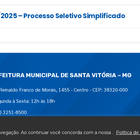
025 – Processo Seletivo Simplificado
FEITURA MUNICIPAL DE SANTA VITÓRIA – MG
Reinaldo Franco de Morais, 1455 - Centro - CEP: 38320-000
unda à Sexta: 12h às 18h
) 3251-8500
tre-nos em:
navegação. Ao continuar você concorda com a nossa .
Política de