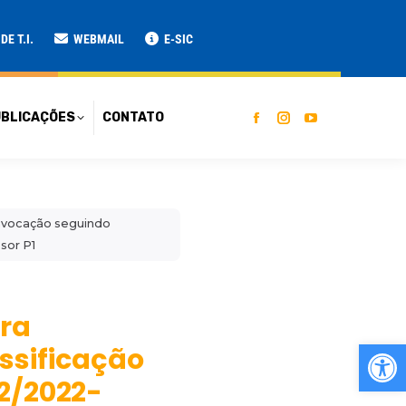
ATO
E T.I.
WEBMAIL
E-SIC
BLICAÇÕES
CONTATO
onvocação seguindo
sor P1
ara
Ab
ssificação
02/2022-