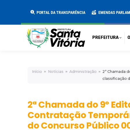
PREFEITURA
O MUNICÍPIO
SECRE
PORTAL DA TRANSPARÊNCIA
EMENDAS PARLA
PREFEITURA
O
Início
Notícias
Administração
2ª Chamada do
classificação
2ª Chamada do 9º Edit
Contratação Temporár
do Concurso Público 00