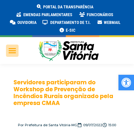
PORTAL DA TRANSPARÊNCIA
EMENDAS PARLAMENTARES
FUNCIONÁRIOS
OUVIDORIA
DEPARTAMENTO DE T.I.
WEBMAIL
E-SIC
Ab
Servidores participaram do
Workshop de Prevenção de
Incêndios Rurais organizado pela
empresa CMAA
Por
Prefeitura de Santa Vitória-MG
09/07/2022
15:00