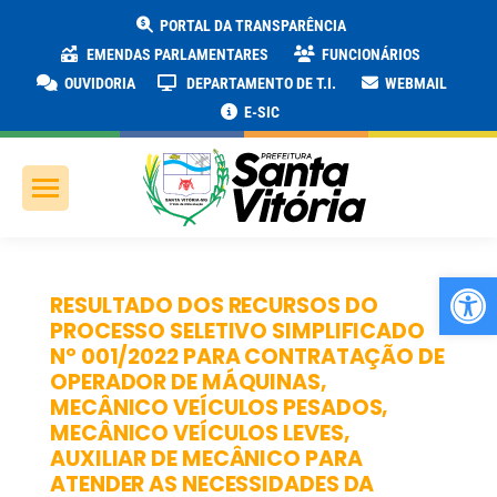
PORTAL DA TRANSPARÊNCIA
EMENDAS PARLAMENTARES
FUNCIONÁRIOS
OUVIDORIA
DEPARTAMENTO DE T.I.
WEBMAIL
E-SIC
Ab
RESULTADO DOS RECURSOS DO
PROCESSO SELETIVO SIMPLIFICADO
Nº 001/2022 PARA CONTRATAÇÃO DE
OPERADOR DE MÁQUINAS,
MECÂNICO VEÍCULOS PESADOS,
MECÂNICO VEÍCULOS LEVES,
AUXILIAR DE MECÂNICO PARA
ATENDER AS NECESSIDADES DA