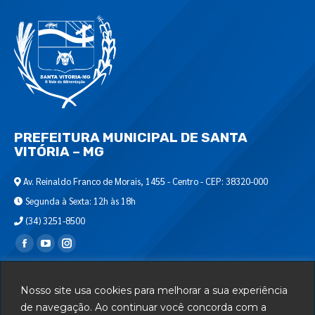
PREFEITURA MUNICIPAL DE SANTA
VITÓRIA – MG
Av. Reinaldo Franco de Morais, 1455 - Centro - CEP: 38320-000
Segunda à Sexta: 12h às 18h
(34) 3251-8500
Encontre-nos em:
Webmail
Nosso site usa cookies para melhorar a sua experiência
Departamento de T.I.
de navegação. Ao continuar você concorda com a