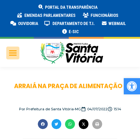
PORTAL DA TRANSPARÊNCIA
EMENDAS PARLAMENTARES
FUNCIONÁRIOS
OUVIDORIA
DEPARTAMENTO DE T.I.
WEBMAIL
E-SIC
Ab
ARRAIÁ NA PRAÇA DE ALIMENTAÇÃO
Por
Prefeitura de Santa Vitória-MG
04/07/2022
15:14