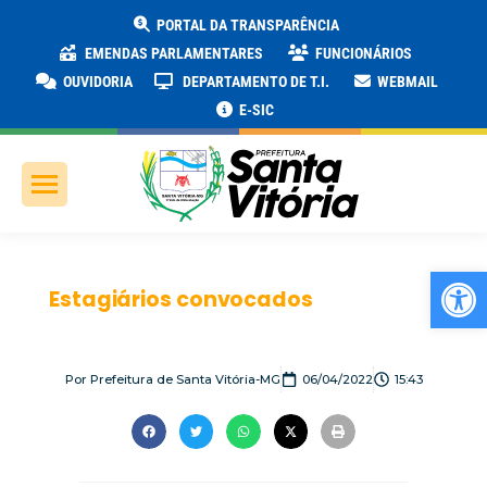
PORTAL DA TRANSPARÊNCIA
EMENDAS PARLAMENTARES
FUNCIONÁRIOS
OUVIDORIA
DEPARTAMENTO DE T.I.
WEBMAIL
E-SIC
Ab
Estagiários convocados
Por
Prefeitura de Santa Vitória-MG
06/04/2022
15:43