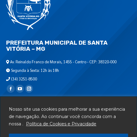
PREFEITURA MUNICIPAL DE SANTA
VITÓRIA – MG
Av. Reinaldo Franco de Morais, 1455 - Centro - CEP: 38320-000
Segunda à Sexta: 12h às 18h
(34) 3251-8500
Encontre-nos em:
Webmail
Nosso site usa cookies para melhorar a sua experiência
Departamento de T.I.
de navegação. Ao continuar você concorda com a
nossa .
Política de Cookies e Privacidade
Serviços
Telefones Úteis