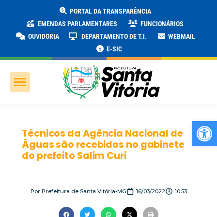
PORTAL DA TRANSPARÊNCIA
EMENDAS PARLAMENTARES
FUNCIONÁRIOS
OUVIDORIA
DEPARTAMENTO DE T.I.
WEBMAIL
E-SIC
Ab
Técnicos da Agência Nacional de
Águas são recebidos no gabinete
do prefeito Salim Curi
Por
Prefeitura de Santa Vitória-MG
16/03/2022
10:53