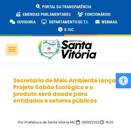
PORTAL DA TRANSPARÊNCIA
EMENDAS PARLAMENTARES
FUNCIONÁRIOS
OUVIDORIA
DEPARTAMENTO DE T.I.
WEBMAIL
E-SIC
Ab
Secretaria de Meio Ambiente lança
Projeto Sabão Ecológico e o
produto será doado para
entidades e setores públicos
Por
Prefeitura de Santa Vitória-MG
03/03/2022
16:25