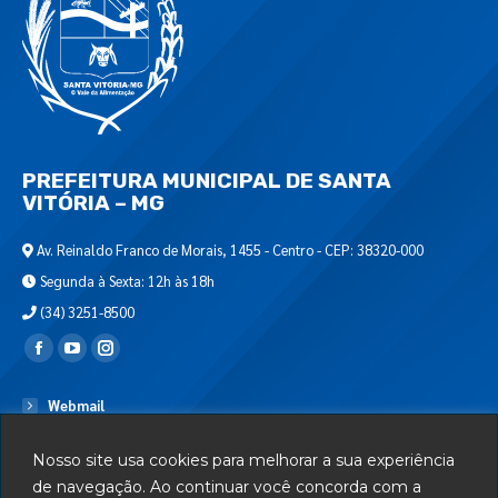
PREFEITURA MUNICIPAL DE SANTA
VITÓRIA – MG
Av. Reinaldo Franco de Morais, 1455 - Centro - CEP: 38320-000
Segunda à Sexta: 12h às 18h
(34) 3251-8500
Encontre-nos em:
Webmail
Departamento de T.I.
Nosso site usa cookies para melhorar a sua experiência
Serviços
de navegação. Ao continuar você concorda com a