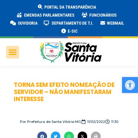
PORTAL DA TRANSPARÊNCIA
EMENDAS PARLAMENTARES
FUNCIONÁRIOS
OUVIDORIA
DEPARTAMENTO DE T.I.
WEBMAIL
E-SIC
Ab
TORNA SEM EFEITO NOMEAÇÃO DE
SERVIDOR – NÃO MANIFESTARAM
INTERESSE
Por
Prefeitura de Santa Vitória-MG
11/02/2022
11:30