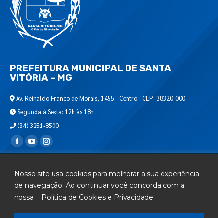
PREFEITURA MUNICIPAL DE SANTA
VITÓRIA – MG
Av. Reinaldo Franco de Morais, 1455 - Centro - CEP: 38320-000
Segunda à Sexta: 12h às 18h
(34) 3251-8500
Encontre-nos em:
Webmail
Nosso site usa cookies para melhorar a sua experiência
Departamento de T.I.
de navegação. Ao continuar você concorda com a
nossa .
Política de Cookies e Privacidade
Serviços
Telefones Úteis