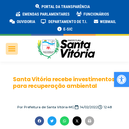
PORTAL DA TRANSPARÊNCIA
EMENDAS PARLAMENTARES
FUNCIONÁRIOS
OUVIDORIA
DEPARTAMENTO DE T.I.
WEBMAIL
E-SIC
Ab
Santa Vitória recebe investimentos
para recuperação ambiental
Por
Prefeitura de Santa Vitória-MG
14/02/2022
12:48