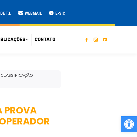
ATO
E T.I.
WEBMAIL
E-SIC
BLICAÇÕES
CONTATO
 CLASSIFICAÇÃO
A PROVA
Ab
– OPERADOR