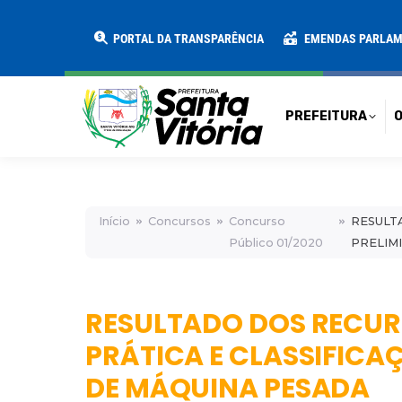
PREFEITURA
O MUNICÍPIO
SECRE
PORTAL DA TRANSPARÊNCIA
EMENDAS PARLA
PREFEITURA
O
Início
Concursos
Concurso
RESULT
Público 01/2020
PRELIM
RESULTADO DOS RECUR
PRÁTICA E CLASSIFICA
DE MÁQUINA PESADA