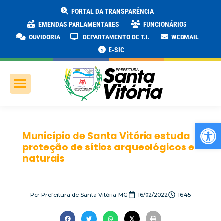
PORTAL DA TRANSPARÊNCIA
EMENDAS PARLAMENTARES
FUNCIONÁRIOS
OUVIDORIA
DEPARTAMENTO DE T.I.
WEBMAIL
E-SIC
Ab
Município de Santa Vitória estuda
proteção de sítios arqueológicos e
naturais
Por
Prefeitura de Santa Vitória-MG
16/02/2022
16:45