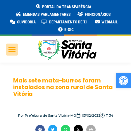
PORTAL DA TRANSPARÊNCIA
EMENDAS PARLAMENTARES
FUNCIONÁRIOS
OUVIDORIA
DEPARTAMENTO DE T.I.
WEBMAIL
E-SIC
Ab
Mais sete mata-burros foram
instalados na zona rural de Santa
Vitória
Por
Prefeitura de Santa Vitória-MG
03/02/2022
11:34