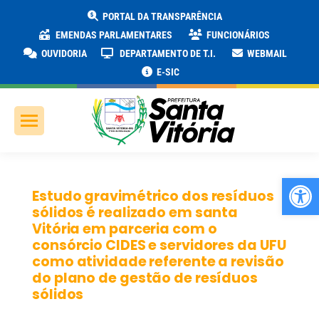
PORTAL DA TRANSPARÊNCIA
EMENDAS PARLAMENTARES
FUNCIONÁRIOS
OUVIDORIA
DEPARTAMENTO DE T.I.
WEBMAIL
E-SIC
Ab
Estudo gravimétrico dos resíduos
sólidos é realizado em santa
Vitória em parceria com o
consórcio CIDES e servidores da UFU
como atividade referente a revisão
do plano de gestão de resíduos
sólidos