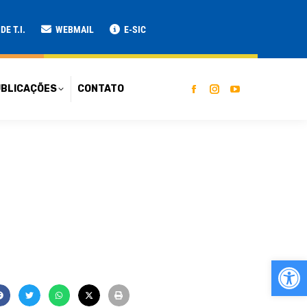
ATO
E T.I.
WEBMAIL
E-SIC
BLICAÇÕES
CONTATO
Ab