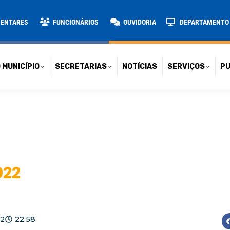
TARIAS
NOTÍCIAS
SERVIÇOS
PUBLICAÇÕES
CONT
MENTARES
FUNCIONÁRIOS
OUVIDORIA
DEPARTAMENTO D
 MUNICÍPIO
SECRETARIAS
NOTÍCIAS
SERVIÇOS
PU
022
22
22:58