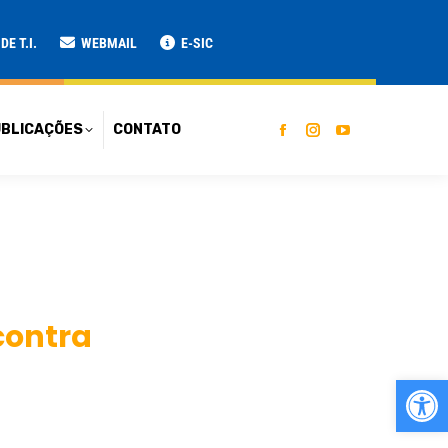
ATO
E T.I.
WEBMAIL
E-SIC
BLICAÇÕES
CONTATO
contra
Ab