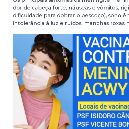
Os principais sintomas da meningite mening
dor de cabeça forte, náuseas e vômitos, ri
dificuldade para dobrar o pescoço), sonolên
intolerância à luz e ruídos, manchas roxas n