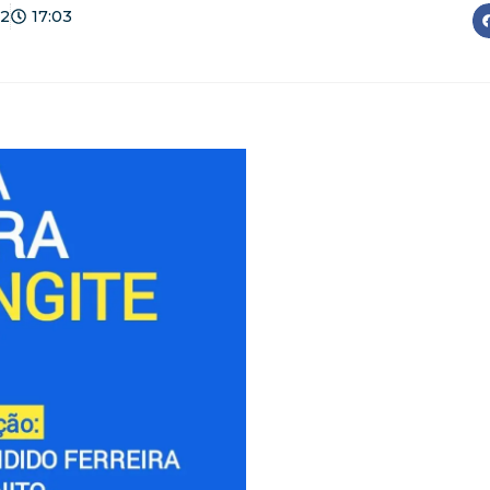
22
17:03