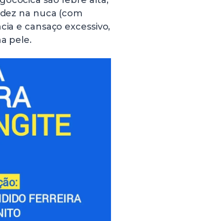
ocócica são febre alta,
gidez na nuca (com
cia e cansaço excessivo,
a pele.