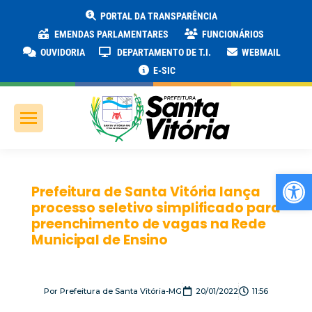
PORTAL DA TRANSPARÊNCIA
EMENDAS PARLAMENTARES
FUNCIONÁRIOS
OUVIDORIA
DEPARTAMENTO DE T.I.
WEBMAIL
E-SIC
Ab
Prefeitura de Santa Vitória lança
processo seletivo simplificado para
preenchimento de vagas na Rede
Municipal de Ensino
Por
Prefeitura de Santa Vitória-MG
20/01/2022
11:56