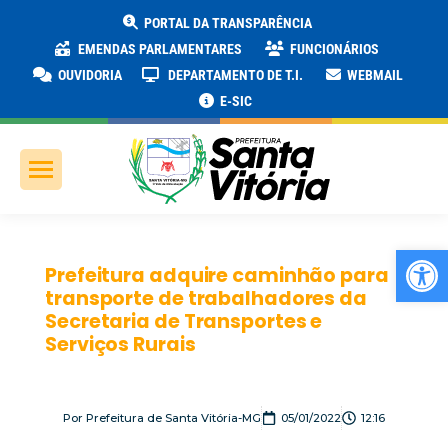
PORTAL DA TRANSPARÊNCIA
EMENDAS PARLAMENTARES
FUNCIONÁRIOS
OUVIDORIA
DEPARTAMENTO DE T.I.
WEBMAIL
E-SIC
Ab
Prefeitura adquire caminhão para
transporte de trabalhadores da
Secretaria de Transportes e
Serviços Rurais
Por
Prefeitura de Santa Vitória-MG
05/01/2022
12:16