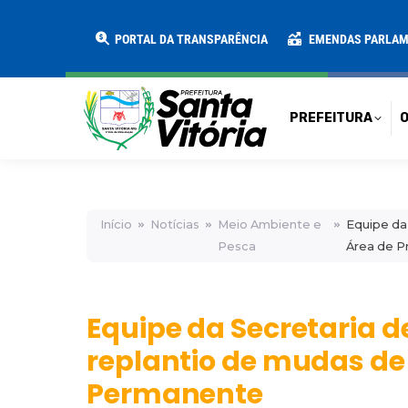
PREFEITURA
O MUNICÍPIO
SECRE
PORTAL DA TRANSPARÊNCIA
EMENDAS PARLA
PREFEITURA
O
Início
Notícias
Meio Ambiente e
Equipe da
Pesca
Área de 
Equipe da Secretaria 
replantio de mudas de
Permanente