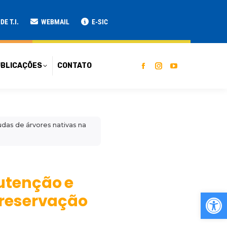
ATO
E T.I.
WEBMAIL
E-SIC
BLICAÇÕES
CONTATO
das de árvores nativas na
utenção e
Ab
Preservação