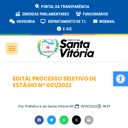
PORTAL DA TRANSPARÊNCIA
EMENDAS PARLAMENTARES
FUNCIONÁRIOS
OUVIDORIA
DEPARTAMENTO DE T.I.
WEBMAIL
E-SIC
Ab
EDITAL PROCESSO SELETIVO DE
ESTÁGIO Nº 001/2022
Por
Prefeitura de Santa Vitória-MG
31/01/2022
18:37