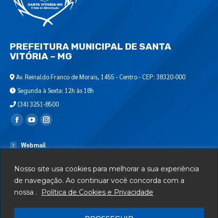
PREFEITURA MUNICIPAL DE SANTA
VITÓRIA – MG
Av. Reinaldo Franco de Morais, 1455 - Centro - CEP: 38320-000
Segunda à Sexta: 12h às 18h
(34) 3251-8500
Encontre-nos em:
Webmail
Departamento de T.I.
Nosso site usa cookies para melhorar a sua experiência
Serviços
de navegação. Ao continuar você concorda com a
nossa .
Política de Cookies e Privacidade
Telefones Úteis
Mapa do Site