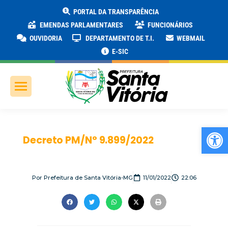
PORTAL DA TRANSPARÊNCIA
EMENDAS PARLAMENTARES
FUNCIONÁRIOS
OUVIDORIA
DEPARTAMENTO DE T.I.
WEBMAIL
E-SIC
Ab
Decreto PM/N° 9.899/2022
Por
Prefeitura de Santa Vitória-MG
11/01/2022
22:06