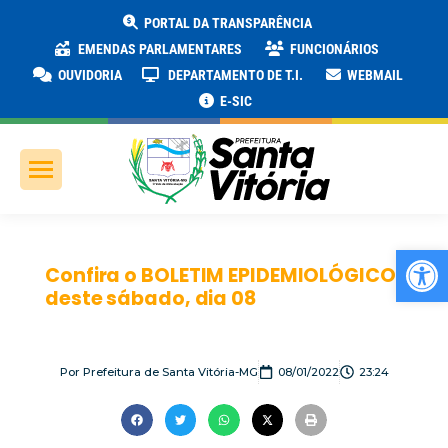
PORTAL DA TRANSPARÊNCIA
EMENDAS PARLAMENTARES
FUNCIONÁRIOS
OUVIDORIA
DEPARTAMENTO DE T.I.
WEBMAIL
E-SIC
Ab
Confira o BOLETIM EPIDEMIOLÓGICO
deste sábado, dia 08
Por
Prefeitura de Santa Vitória-MG
08/01/2022
23:24