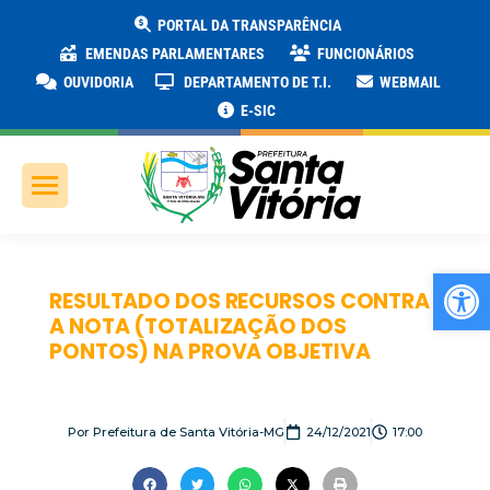
PORTAL DA TRANSPARÊNCIA
EMENDAS PARLAMENTARES
FUNCIONÁRIOS
OUVIDORIA
DEPARTAMENTO DE T.I.
WEBMAIL
E-SIC
Ab
RESULTADO DOS RECURSOS CONTRA
A NOTA (TOTALIZAÇÃO DOS
PONTOS) NA PROVA OBJETIVA
Por
Prefeitura de Santa Vitória-MG
24/12/2021
17:00