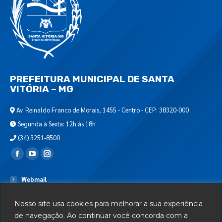
PREFEITURA MUNICIPAL DE SANTA
VITÓRIA – MG
Av. Reinaldo Franco de Morais, 1455 - Centro - CEP: 38320-000
Segunda à Sexta: 12h às 18h
(34) 3251-8500
Encontre-nos em:
Webmail
Departamento de T.I.
Nosso site usa cookies para melhorar a sua experiência
Serviços
de navegação. Ao continuar você concorda com a