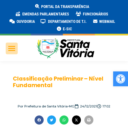
PORTAL DA TRANSPARÊNCIA
EMENDAS PARLAMENTARES
FUNCIONÁRIOS
OUVIDORIA
DEPARTAMENTO DE T.I.
WEBMAIL
E-SIC
Ab
Classificação Preliminar – Nível
Fundamental
Por
Prefeitura de Santa Vitória-MG
24/12/2021
17:02