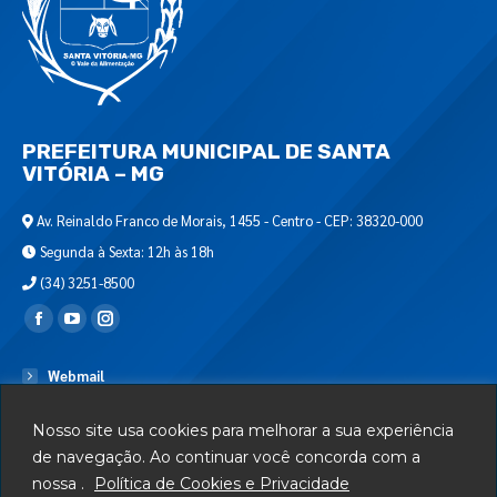
PREFEITURA MUNICIPAL DE SANTA
VITÓRIA – MG
Av. Reinaldo Franco de Morais, 1455 - Centro - CEP: 38320-000
Segunda à Sexta: 12h às 18h
(34) 3251-8500
Encontre-nos em:
Webmail
Departamento de T.I.
Nosso site usa cookies para melhorar a sua experiência
Serviços
de navegação. Ao continuar você concorda com a
nossa .
Política de Cookies e Privacidade
Telefones Úteis