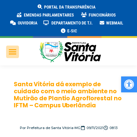
PORTAL DA TRANSPARÊNCIA
EMENDAS PARLAMENTARES
FUNCIONÁRIOS
OUVIDORIA
DEPARTAMENTO DE T.I.
WEBMAIL
E-SIC
Ab
Santa Vitória dá exemplo de
cuidado com o meio ambiente no
Mutirão de Plantio Agroflorestal no
IFTM – Campus Uberlândia
Por
Prefeitura de Santa Vitória-MG
09/11/2021
08:13